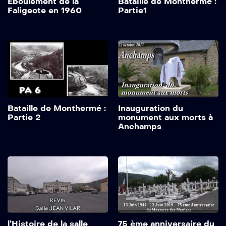
Eboulement de la
Bataille de Monthermé :
Faligeote en 1960
Partie1
Bataille de Monthermé :
Inauguration du
Partie 2
monument aux morts à
Anchamps
l’Histoire de la salle
75 ème anniversaire du